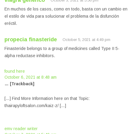
viagra generico
October 3, 2021 at 5:56 pm
En muchos de los casos, como en todo, basta con un cambio en
el estilo de vida para solucionar el problema de la disfunción
eréctil.
propecia finasteride
October 5, 2021 at 4:49 pm
Finasteride belongs to a group of medicines called Type II 5-
alpha reductase inhibitors.
found here
October 6, 2021 at 8:48 am
… [Trackback]
[…] Find More Information here on that Topic:
thairapyloftsalon.com/kaiz-z/ […]
emv reader writer