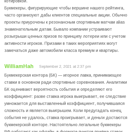
котировкой.
Букмекеры, фигурирующие чтобы вершине нашего рейтинга,
часто организуют дабы клиентов специальные акции. Обычно
проекты приурочены к резонансным спортивным матчам alias
знаменательным датам. Бывало компании устраивают
розыгрыши ценных призов по принципу лотереи или с учетом
активности игроков. Призами в таких мероприятиях могут
замечаться даже автомобили класса премиум и квартиры.
WilliamHah
September 2, 2021 at 2:37 pm
Букмекерская контора (БК) — игорное лавка, принимающее
ставки в основном ради спортивные соревнования. Аналитики
БК оценивают вероятность события и определяют его
коэффициент: разве ставка игрока выигрывает, ее следствие
умножается для выставленный коэффициент, получившаяся
сложность и является выигрышем. Коли предугадать конец
события не удалось, ставка проигрывает, и деньги достаются
букмекерской конторе. Настоятельно легальные букмекеры
РФ работают как офлайн, в формате пунктов приёма ставок