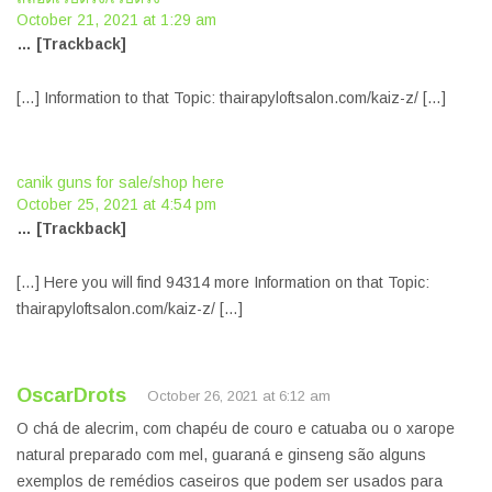
October 21, 2021 at 1:29 am
… [Trackback]
[…] Information to that Topic: thairapyloftsalon.com/kaiz-z/ […]
canik guns for sale/shop here
October 25, 2021 at 4:54 pm
… [Trackback]
[…] Here you will find 94314 more Information on that Topic:
thairapyloftsalon.com/kaiz-z/ […]
OscarDrots
October 26, 2021 at 6:12 am
O chá de alecrim, com chapéu de couro e catuaba ou o xarope
natural preparado com mel, guaraná e ginseng são alguns
exemplos de remédios caseiros que podem ser usados para