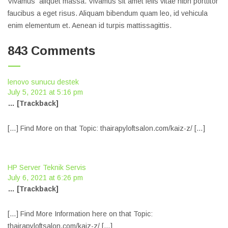
Vivamus aliquet massa. Vivamus sit amet felis vitae nibh porttitor
faucibus a eget risus. Aliquam bibendum quam leo, id vehicula
enim elementum et. Aenean id turpis mattissagittis.
843 Comments
lenovo sunucu destek
July 5, 2021 at 5:16 pm
… [Trackback]
[…] Find More on that Topic: thairapyloftsalon.com/kaiz-z/ […]
HP Server Teknik Servis
July 6, 2021 at 6:26 pm
… [Trackback]
[…] Find More Information here on that Topic:
thairapyloftsalon.com/kaiz-z/ […]